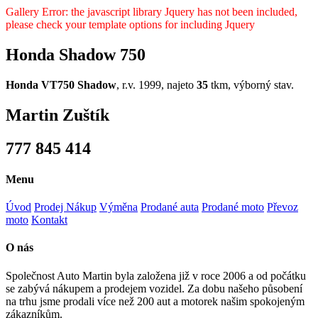
Gallery Error: the javascript library Jquery has not been included,
please check your template options for including Jquery
Honda Shadow 750
Honda VT750 Shadow
, r.v. 1999, najeto
35
tkm, výborný stav.
Martin Zuštík
777 845 414
Menu
Úvod
Prodej
Nákup
Výměna
Prodané auta
Prodané moto
Převoz
moto
Kontakt
O nás
Společnost Auto Martin byla založena již v roce 2006 a od počátku
se zabývá nákupem a prodejem vozidel. Za dobu našeho působení
na trhu jsme prodali více než 200 aut a motorek našim spokojeným
zákazníkům.